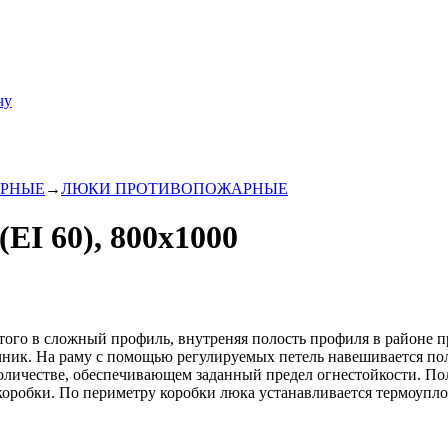
чу
АРНЫЕ
→
ЛЮКИ ПРОТИВОПОЖАРНЫЕ
I 60), 800х1000
нутого в сложный профиль, внутреняя полость профиля в районе
чник. На раму с помощью регулируемых петель навешивается по
оличестве, обеспечивающем заданный предел огнестойкости. П
 коробки. По периметру коробки люка устанавливается термоупл