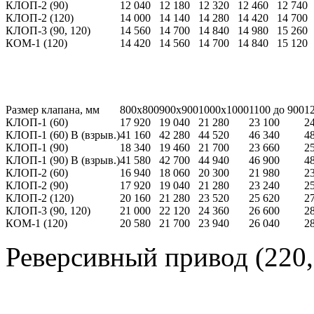
КЛОП-2 (90)
12 040
12 180
12 320
12 460
12 740
КЛОП-2 (120)
14 000
14 140
14 280
14 420
14 700
КЛОП-3 (90, 120)
14 560
14 700
14 840
14 980
15 260
КОМ-1 (120)
14 420
14 560
14 700
14 840
15 120
Размер клапана, мм
800х800
900х900
1000х1000
1100 до 900
1
КЛОП-1 (60)
17 920
19 040
21 280
23 100
2
КЛОП-1 (60) В (взрыв.)
41 160
42 280
44 520
46 340
4
КЛОП-1 (90)
18 340
19 460
21 700
23 660
2
КЛОП-1 (90) В (взрыв.)
41 580
42 700
44 940
46 900
4
КЛОП-2 (60)
16 940
18 060
20 300
21 980
2
КЛОП-2 (90)
17 920
19 040
21 280
23 240
2
КЛОП-2 (120)
20 160
21 280
23 520
25 620
2
КЛОП-3 (90, 120)
21 000
22 120
24 360
26 600
2
КОМ-1 (120)
20 580
21 700
23 940
26 040
2
Реверсивный привод (220,