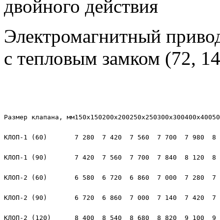
двойного действия
Электромагнитный привод 
с тепловым замком (72, 14
Размер клапана, мм
150х150
200х200
250х250
300х300
400х400
50
КЛОП-1 (60)
7 280
7 420
7 560
7 700
7 980
8 
КЛОП-1 (90)
7 420
7 560
7 700
7 840
8 120
8 
КЛОП-2 (60)
6 580
6 720
6 860
7 000
7 280
7 
КЛОП-2 (90)
6 720
6 860
7 000
7 140
7 420
7 
КЛОП-2 (120)
8 400
8 540
8 680
8 820
9 100
9 