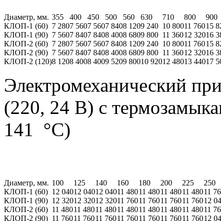
Диаметр, мм.
355
400
450
500
560
630
710
800
900
КЛОП-1 (60)
7 280
7 560
7 560
7 840
8 120
9 240
10 800
11 760
15 8
КЛОП-1 (90)
7 560
7 840
7 840
8 400
8 680
9 800
11 360
12 320
16 3
КЛОП-2 (60)
7 280
7 560
7 560
7 840
8 120
9 240
10 800
11 760
15 8
КЛОП-2 (90)
7 560
7 840
7 840
8 400
8 680
9 800
11 360
12 320
16 3
КЛОП-2 (120)
8 120
8 400
8 400
9 520
9 800
10 920
12 480
13 440
17 5
Электромеханический при
(220, 24 В) с термозамы
141 °С)
Диаметр, мм.
100
125
140
160
180
200
225
250
КЛОП-1 (60)
12 040
12 040
12 040
11 480
11 480
11 480
11 480
11 7
КЛОП-1 (90)
12 320
12 320
12 320
11 760
11 760
11 760
11 760
12 0
КЛОП-2 (60)
11 480
11 480
11 480
11 480
11 480
11 480
11 480
11 7
КЛОП-2 (90)
11 760
11 760
11 760
11 760
11 760
11 760
11 760
12 0