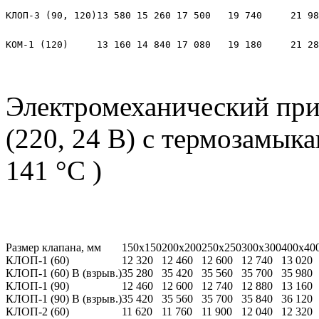
КЛОП-3 (90, 120)
13 580
15 260
17 500
19 740
21 98
КОМ-1 (120)
13 160
14 840
17 080
19 180
21 28
Электромеханический при
(220, 24 В) с термозамы
141 °С )
Размер клапана, мм
150х150
200х200
250х250
300х300
400х40
КЛОП-1 (60)
12 320
12 460
12 600
12 740
13 020
КЛОП-1 (60) В (взрыв.)
35 280
35 420
35 560
35 700
35 980
КЛОП-1 (90)
12 460
12 600
12 740
12 880
13 160
КЛОП-1 (90) В (взрыв.)
35 420
35 560
35 700
35 840
36 120
КЛОП-2 (60)
11 620
11 760
11 900
12 040
12 320