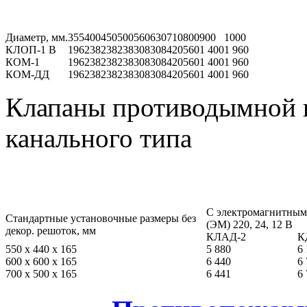
Диаметр, мм.
355
400
450
500
560
630
710
800
900
1000
КЛОП-1 В
196
238
238
238
308
308
420
560
1 400
1 960
КОМ-1
196
238
238
238
308
308
420
560
1 400
1 960
КОМ-ДД
196
238
238
238
308
308
420
560
1 400
1 960
Клапаны противодымной в
канального типа
С электромагнитным
Стандартные установочные размеры без
(ЭМ) 220, 24, 12 В
декор. решоток, мм
КЛАД-2
К
550 х 440 х 165
5 880
6
600 х 600 х 165
6 440
6
700 х 500 х 165
6 441
6