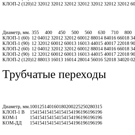
КЛОП-2 (120)
12 320
12 320
12 320
12 320
12 320
12 320
12 320
12 6
Диаметр, мм.
355
400
450
500
560
630
710
800
КЛОП-1 (60)
12 040
12 320
12 320
12 600
12 880
14 840
16 660
18 3
КЛОП-1 (90)
12 320
12 600
12 600
13 160
13 440
15 400
17 220
18 9
КЛОП-2 (60)
12 040
12 320
12 320
12 600
12 880
14 840
16 660
18 3
КЛОП-2 (90)
12 320
12 600
12 600
13 160
13 440
15 400
17 220
18 9
КЛОП-2 (120)
12 880
13 160
13 160
14 280
14 560
16 520
18 340
20 0
Трубчатые переходы
Диаметр, мм.
100
125
140
160
180
200
225
250
280
315
КЛОП-1 В
154
154
154
154
154
154
196
196
196
196
КОМ-1
154
154
154
154
154
154
196
196
196
196
КОМ-ДД
154
154
154
154
154
154
196
196
196
196