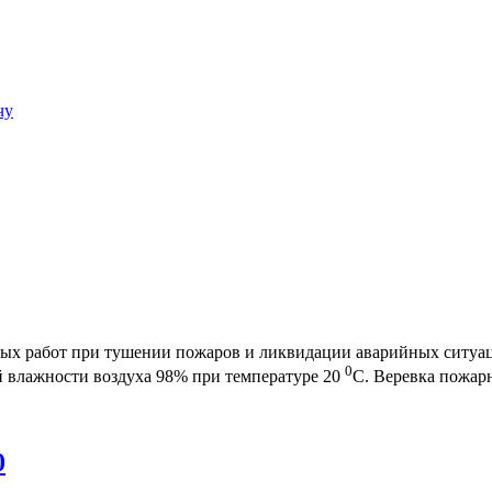
чу
ьных работ при тушении пожаров и ликвидации аварийных ситуа
0
й влажности воздуха 98% при температуре 20
С. Веревка пожар
0