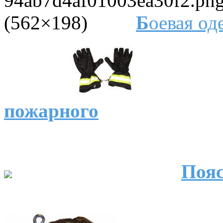
Б
оевая од
пожарного
Пояс