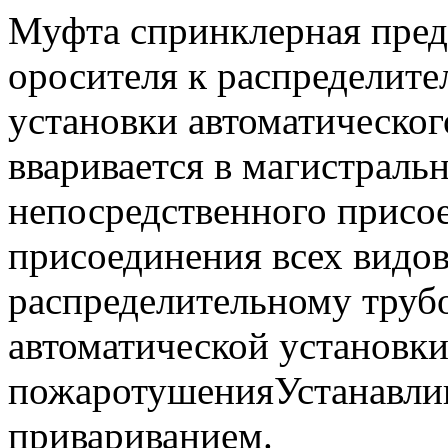
Муфта спринклерная пред
оросителя к распределит
установки автоматическо
вваривается в магистраль
непосредственного присо
присоединения всех видо
распределительному труб
автоматической установки
пожаротушенияУстанавлив
привариванием.