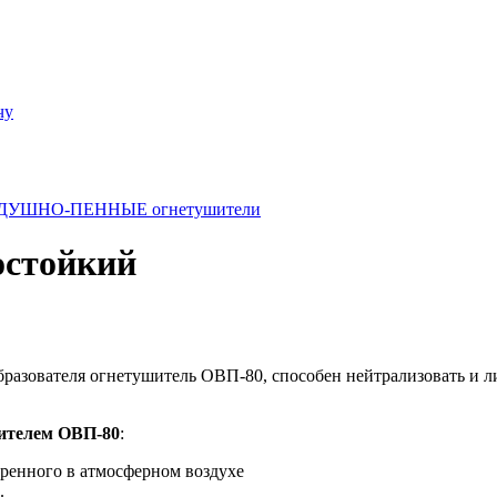
чу
ДУШНО-ПЕННЫЕ огнетушители
остойкий
азователя огнетушитель ОВП-80, способен нейтрализовать и ли
ителем ОВП-80
:
оренного в атмосферном воздухе
.