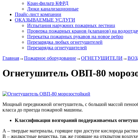
Кран-фильтр КФРД
Люки канализационные
Прайс-лист компании
ОКАЗЫВАЕМЫЕ УСЛУГИ
Испытания наружних пожарных лестниц
Проверка пожарных кранов (клапанов) на водоотда
Перекатка пожарных рукавов на новое ребро
Перезарядка любых огнетушителей
Перезарядка огнетушителей
Главная
→
Пожарное оборудование
→
ОГНЕТУШИТЕЛИ
→
ВОЗ
Огнетушитель ОВП-80 мороз
Мощный передвижной огнетушитель, с большой массой пенообр
класса до приезда пожарной машины.
Классификация возгораний поддерживаемых огнетуш
А – твердые материалы, горящие при доступе кислорода раств
В – жидкостные вещества, так же горящие на открытом воздухе