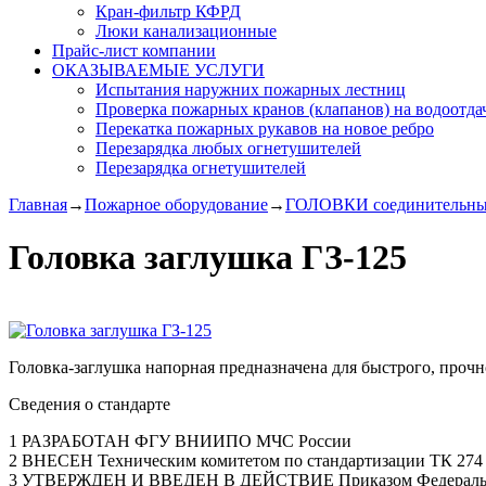
Кран-фильтр КФРД
Люки канализационные
Прайс-лист компании
ОКАЗЫВАЕМЫЕ УСЛУГИ
Испытания наружних пожарных лестниц
Проверка пожарных кранов (клапанов) на водоотда
Перекатка пожарных рукавов на новое ребро
Перезарядка любых огнетушителей
Перезарядка огнетушителей
Главная
→
Пожарное оборудование
→
ГОЛОВКИ соединительн
Головка заглушка ГЗ-125
Головка-заглушка напорная предназначена для быстрого, проч
Сведения о стандарте
1 РАЗРАБОТАН ФГУ ВНИИПО МЧС России
2 ВНЕСЕН Техническим комитетом по стандартизации ТК 274 
3 УТВЕРЖДЕН И ВВЕДЕН В ДЕЙСТВИЕ Приказом Федерального а