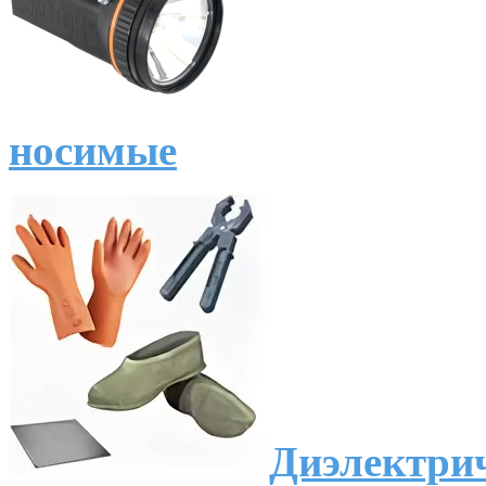
носимые
Диэлектрич