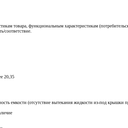
стикам товара, функциональным характеристикам (потребительск
ь/соответствие.
е 20,35
ость емкости (отсутствие вытекания жидкости из-под крышки п
аличие