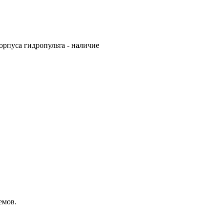
орпуса гидропульта - наличие
емов.