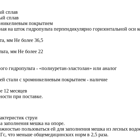
ый сплав
ый сплав
м-никелиевым покрытием
ная на шток гидропульта перпендикулярно горизонтальной оси к
а, мм Не более 36,5
ьта, мм Не более 22
ого гидропульта - «полиуретан-эластолан» или аналог
й стали с хромникелиевым покрытием - наличие
е 12 месяцев
ности при поставке.
актеристик струи
а заполнения мешка на опоре.
жностью пользоваться ей для заполнения мешка из лесных водо
Гс, что меньше общемедицинских норм в 2,5 раза.