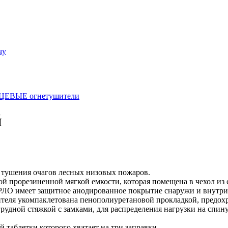
чу
ЦЕВЫЕ огнетушители
й
 тушения очагов лесных низовых пожаров.
ой прорезиненной мягкой емкости, которая помещена в чехол из
 РЛО имеет защитное анодированное покрытие снаружи и внутри
ителя укомпаклетована пенополиуретановой прокладкой, предох
удной стяжкой с замками, для распределения нагрузки на спи
 таблетки которого хватает на три заправки.