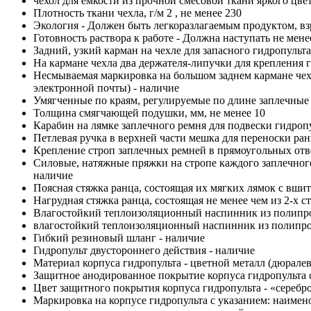
чехол для емкости из прочной смесовой ткани яркого цве
Плотность ткани чехла, г/м 2 , не менее 230
Экология - Должен быть легкоразлагаемым продуктом, в
Готовность раствора к работе - Должна наступать не менее
Задний, узкий карман на чехле для запасного гидропульта
На кармане чехла два держателя-липучки для крепления 
Несмываемая маркировка на большом заднем кармане чехл
электронной почты) - наличие
Умягченные по краям, регулируемые по длине заплечные
Толщина смягчающей подушки, мм, не менее 10
Карабин на лямке заплечного ремня для подвески гидроп
Петлевая ручка в верхней части мешка для переноски ран
Крепление строп заплечных ремней в прямоугольных отв
Силовые, натяжные пряжки на стропе каждого заплечног
наличие
Поясная стяжка ранца, состоящая их мягких лямок с вши
Нагрудная стяжка ранца, состоящая не менее чем из 2-х 
Влагостойкий теплоизоляционный наспинник из полипроп
влагостойкий теплоизоляционный наспинник из полипр
Гибкий резиновый шланг - наличие
Гидропульт двустороннего действия - наличие
Материал корпуса гидропульта - цветной металл (дюрале
Защитное анодированное покрытие корпуса гидропульта 
Цвет защитного покрытия корпуса гидропульта - «серебр
Маркировка на корпусе гидропульта с указанием: наимено