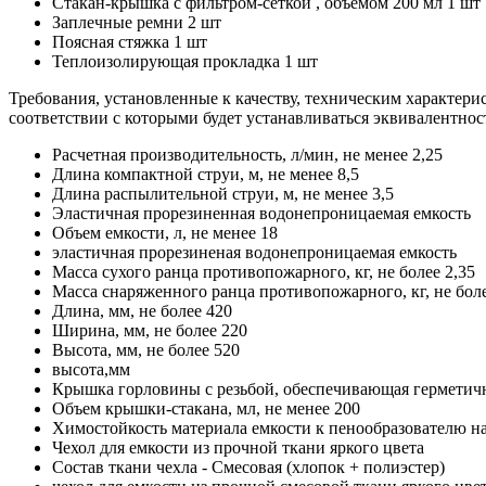
Стакан-крышка с фильтром-сеткой , объемом 200 мл 1 шт
Заплечные ремни 2 шт
Поясная стяжка 1 шт
Теплоизолирующая прокладка 1 шт
Требования, установленные к качеству, техническим характери
соответствии с которыми будет устанавливаться эквивалентност
Расчетная производительность, л/мин, не менее 2,25
Длина компактной струи, м, не менее 8,5
Длина распылительной струи, м, не менее 3,5
Эластичная прорезиненная водонепроницаемая емкость
Объем емкости, л, не менее 18
эластичная прорезиненая водонепроницаемая емкость
Масса сухого ранца противопожарного, кг, не более 2,35
Масса снаряженного ранца противопожарного, кг, не боле
Длина, мм, не более 420
Ширина, мм, не более 220
Высота, мм, не более 520
высота,мм
Крышка горловины с резьбой, обеспечивающая герметичн
Объем крышки-стакана, мл, не менее 200
Химостойкость материала емкости к пенообразователю н
Чехол для емкости из прочной ткани яркого цвета
Состав ткани чехла - Смесовая (хлопок + полиэстер)