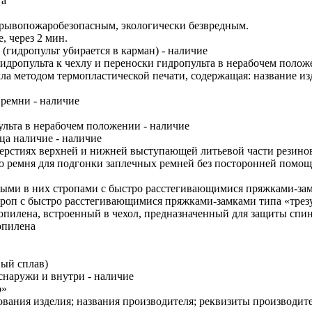
та
зрывопожаробезопасным, экологически безвредным.
, через 2 мин.
 (гидропульт убирается в карман) - наличие
гидропульта к чехлу и переноски гидропульта в нерабочем полож
а методом термопластической печати, содержащая: название изд
 ремни - наличие
ульта в нерабочем положении - наличие
ца наличие - наличие
ерстиях верхней и нижней выступающей литьевой части резино
о ремня для подгонки заплечных ремней без посторонней помощ
тыми в них стропами с быстро расстегивающимися пряжками-зам
строп с быстро расстегивающимися пряжками-замками типа «трез
илена, встроенный в чехол, предназначенный для защиты спин
опилена
вый сплав)
снаружи и внутри - наличие
о»
вания изделия; названия производителя; реквизиты производител