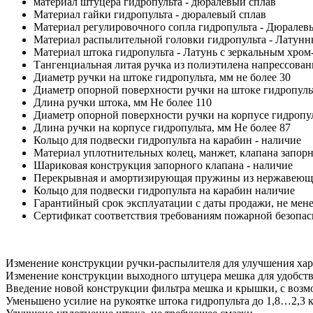
материал штуцера гидропульта - дюралевый сплав
Материал гайки гидропульта - дюралевый сплав
Материал регулировочного сопла гидропульта - Дюралев
Материал распылительной головки гидропульта - Латунн
Материал штока гидропульта - Латунь с зеркальным хро
Тангенциальная литая ручка из полиэтилена напрессован
Диаметр ручки на штоке гидропульта, мм не более 30
Диаметр опорной поверхности ручки на штоке гидропульт
Длина ручки штока, мм Не более 110
Диаметр опорной поверхности ручки на корпусе гидропул
Длина ручки на корпусе гидропульта, мм Не более 87
Кольцо для подвески гидропульта на карабин - наличие
Материал уплотнительных колец, манжет, клапана запорн
Шариковая конструкция запорного клапана - наличие
Перекрывная и амортизирующая пружины из нержавеюще
Кольцо для подвески гидропульта на карабин наличие
Гарантийный срок эксплуатации с даты продажи, не мене
Сертификат соответствия требованиям пожарной безопас
Изменение конструкции ручки-распылителя для улучшения хар
Изменение конструкции выходного штуцера мешка для удобств
Введение новой конструкции фильтра мешка и крышки, с возмо
Уменьшено усилие на рукоятке штока гидропульта до 1,8…2,3 к