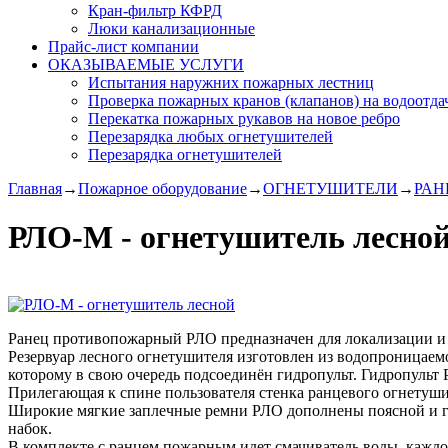
Кран-фильтр КФРД
Люки канализационные
Прайс-лист компании
ОКАЗЫВАЕМЫЕ УСЛУГИ
Испытания наружних пожарных лестниц
Проверка пожарных кранов (клапанов) на водоотда
Перекатка пожарных рукавов на новое ребро
Перезарядка любых огнетушителей
Перезарядка огнетушителей
Главная
→
Пожарное оборудование
→
ОГНЕТУШИТЕЛИ
→
РАН
РЛО-М - огнетушитель лесно
Ранец противопожарный РЛО предназначен для локализации и
Резервуар лесного огнетушителя изготовлен из водопроницаем
которому в свою очередь подсоединён гидропульт. Гидропульт
Прилегающая к спине пользователя стенка ранцевого огнетуш
Широкие мягкие заплечные ремни РЛО дополнены поясной и гр
набок.
В комплекте с ранцем пожарным идет смачиватель воды, каждой