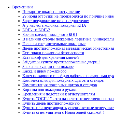
Временный
Пожарные шкафы - поступление
29 июня отгрузки не производятся по причине инв
Super предложение по огнетушителям
А у нас есть колонка пожарная КПА
БОП-1 и БОП-2
Боевая одежда пожарного БОП
В наличии стволы пожарные лафетные, универсаль
Головки соединительные пожарные
Дверь противопожарная металлическая огнестойкая
Есть знаки пожарной безопасности
Есть шкаф для хранения ключей
Зайдите и купите противопожарные двери !
Знаки эвакуации при пожаре
Каска и шлем пожарного
Ключ пожарного и всё для работы с пожарными ру
Комплектация для пожарных щитов и стендов
Комплектация пожарных щитов и стендов
Корзина для пожарного рукава
Крепления и подставки к огнетушителям
Купить "ОСП-1" - это назначить ответственного за
Купить дверь противопожарную
Купить или перезарядить углекислотные огнетуши
Купить огнетушители с Новогодней скидкой !