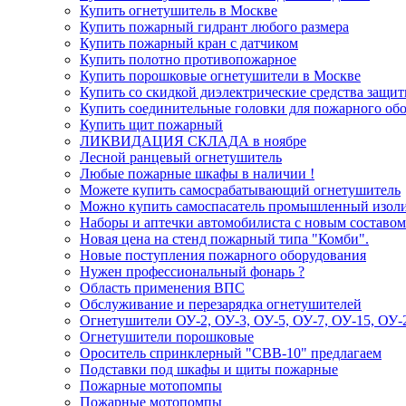
Купить огнетушитель в Москве
Купить пожарный гидрант любого размера
Купить пожарный кран с датчиком
Купить полотно противопожарное
Купить порошковые огнетушители в Москве
Купить со скидкой диэлектрические средства защи
Купить соединительные головки для пожарного об
Купить щит пожарный
ЛИКВИДАЦИЯ СКЛАДА в ноябре
Лесной ранцевый огнетушитель
Любые пожарные шкафы в наличии !
Можете купить самосрабатывающий огнетушитель
Можно купить самоспасатель промышленный изо
Наборы и аптечки автомобилиста с новым составом 
Новая цена на стенд пожарный типа "Комби".
Новые поступления пожарного оборудования
Нужен профессиональный фонарь ?
Область применения ВПС
Обслуживание и перезарядка огнетушителей
Огнетушители ОУ-2, ОУ-3, ОУ-5, ОУ-7, ОУ-15, ОУ-
Огнетушители порошковые
Ороситель спринклерный "СВВ-10" предлагаем
Подставки под шкафы и щиты пожарные
Пожарные мотопомпы
Пожарные мотопомпы