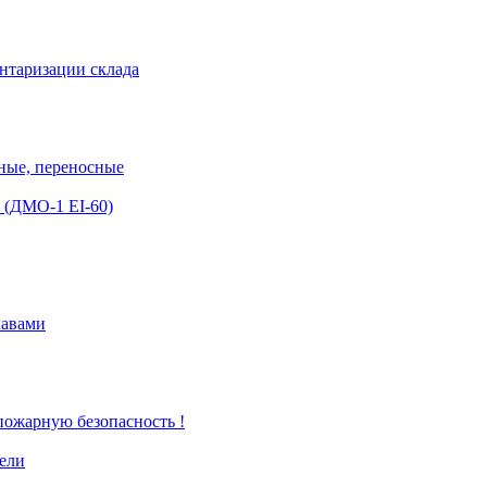
ентаризации склада
ные, переносные
 (ДМО-1 EI-60)
кавами
 пожарную безопасность !
тели