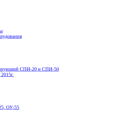
ты
орудования
лирующий СПИ-20 и СПИ-50
2015г.
25, ОУ-55