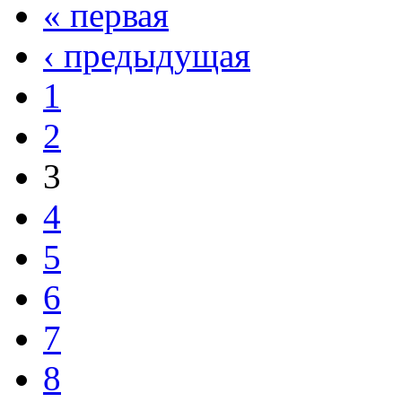
« первая
‹ предыдущая
1
2
3
4
5
6
7
8