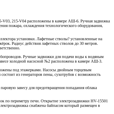
5-V03, 215-V04 расположены в камере АШ-6. Ручная задвижка
ения пожара, охлаждения технологического оборудования,
лектора установки. Лафетные стволы? установленные на
ёрок. Радиус действия лафетных стволов до 30 метров.
ветственно.
убопроводов. Ручные задвижки для подачи воды к водяным
завесе холодной насосной №2 расположена в камере АШ-3.
оложены под этажерками. Насосы двойным торцевым
остоит из генераторов пены, сухотрубов с возможность
 паровую завесу для предотвращения попадания облака
елок по периметру печи. Открытие электрозадвижки HV-15501
 Электрозадвижка снабжена байпасом который размещен в