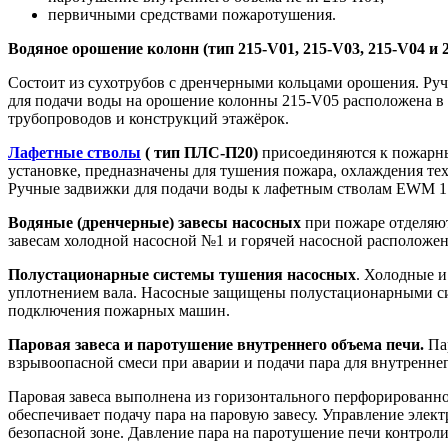
первичными средствами пожаротушения.
Водяное орошение колонн (тип 215-V01, 215-V03, 215-V04 и 
Cостоит из сухотрубов с дренчерными кольцами орошения. Руч
для подачи воды на орошение колонны 215-V05 расположена в
трубопроводов и конструкций этажёрок.
Лафетные стволы
( тип ПЛС-П20)
присоединяются к пожарны
установке, предназначены для тушения пожара, охлаждения тех
Ручные задвижки для подачи воды к лафетным стволам EWM 1
Водяные (дренчерные) завесы насосных
при пожаре отделяют
завесам холодной насосной №1 и горячей насосной расположен
Полустационарные системы тушения насосных
. Холодные 
уплотнением вала. Насосные защищены полустационарными сис
подключения пожарных машин.
Паровая завеса и паротушение внутреннего объема печи.
Пар
взрывоопасной смеси при аварии и подачи пара для внутренне
Паровая завеса выполнена из горизонтального перфорированно
обеспечивает подачу пара на паровую завесу. Управление эле
безопасной зоне. Давление пара на паротушение печи контрол