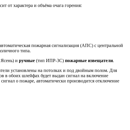
сит от характера и объёма очага горения:
 автоматическая пожарная сигнализация (АПС) с центральной
зличного типа.
 Ясень) и
ручные
(тип ИПР-3С)
пожарные извещатели
.
атели установлены на потолках и под двойным полом. Для
в в обоих шлейфах будет выдан сигнал на включение
 сигнал о пожаре, автоматически производится отключение