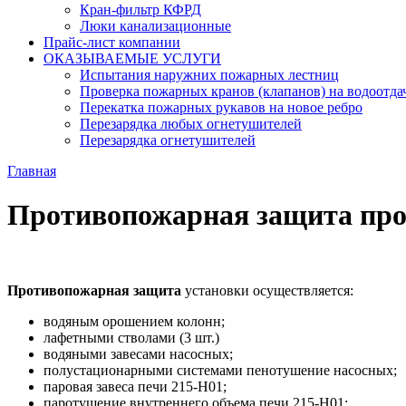
Кран-фильтр КФРД
Люки канализационные
Прайс-лист компании
ОКАЗЫВАЕМЫЕ УСЛУГИ
Испытания наружних пожарных лестниц
Проверка пожарных кранов (клапанов) на водоотда
Перекатка пожарных рукавов на новое ребро
Перезарядка любых огнетушителей
Перезарядка огнетушителей
Главная
Противопожарная защита про
Противопожарная защита
установки осуществляется:
водяным орошением колонн;
лафетными стволами (3 шт.)
водяными завесами насосных;
полустационарными системами пенотушение насосных;
паровая завеса печи 215-Н01;
паротушение внутреннего объема печи 215-Н01;