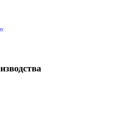
чу
изводства