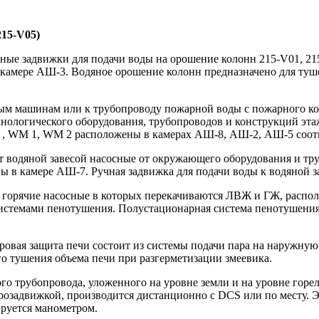
215-V05)
ные задвижки для подачи воды на орошение колонн 215-V01, 21
 камере АШ-3. Водяное орошение колонн предназначено для туш
м машинам или к трубопроводу пожарной воды с пожарного кол
нологического оборудования, трубопроводов и конструкций этаж
 , WM 1, WM 2 расположены в камерах АШ-8, АШ-2, АШ-5 соот
 водяной завесой насосные от окружающего оборудования и тр
ы в камере АШ-7. Ручная задвижка для подачи воды к водяной 
и горячие насосные в которых перекачиваются ЛВЖ и ГЖ, расп
темами пенотушения. Полустационарная система пенотушения с
овая защита печи состоит из системы подачи пара на наружную
го тушения объема печи при разгерметизации змеевика.
го трубопровода, уложенного на уровне земли и на уровне гор
ктрозадвижкой, производится дистанционно с DCS или по месту.
ируется манометром.